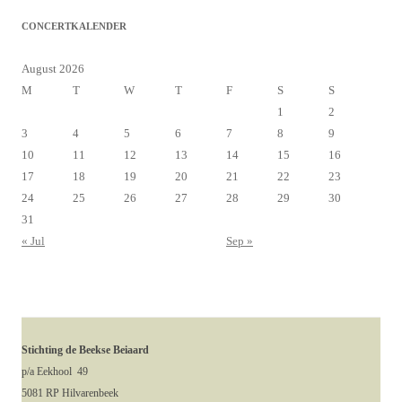
CONCERTKALENDER
August 2026
M
T
W
T
F
S
S
1
2
3
4
5
6
7
8
9
10
11
12
13
14
15
16
17
18
19
20
21
22
23
24
25
26
27
28
29
30
31
« Jul
Sep »
Stichting de Beekse Beiaard
p/a Eekhool 49
5081 RP Hilvarenbeek