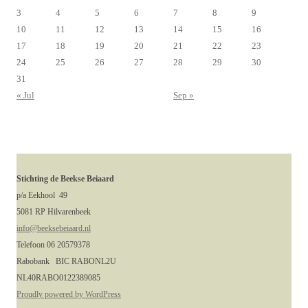
3
4
5
6
7
8
9
10
11
12
13
14
15
16
17
18
19
20
21
22
23
24
25
26
27
28
29
30
31
« Jul
Sep »
Stichting de Beekse Beiaard
p/a Eekhool 49
5081 RP Hilvarenbeek
info@beeksebeiaard.nl
Telefoon 06 20579378
Rabobank BIC RABONL2U
NL40RABO0122389085
Proudly powered by WordPress