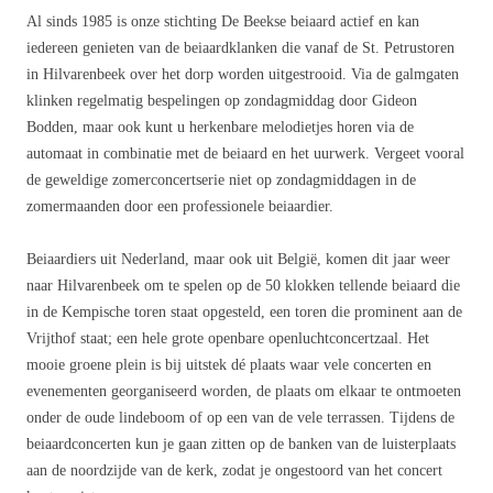
Al sinds 1985 is onze stichting De Beekse beiaard actief en kan
iedereen genieten van de beiaardklanken die vanaf de St. Petrustoren
in Hilvarenbeek over het dorp worden uitgestrooid. Via de galmgaten
klinken regelmatig bespelingen op zondagmiddag door Gideon
Bodden, maar ook kunt u herkenbare melodietjes horen via de
automaat in combinatie met de beiaard en het uurwerk. Vergeet vooral
de geweldige zomerconcertserie niet op zondagmiddagen in de
zomermaanden door een professionele beiaardier.
Beiaardiers uit Nederland, maar ook uit België, komen dit jaar weer
naar Hilvarenbeek om te spelen op de 50 klokken tellende beiaard die
in de Kempische toren staat opgesteld, een toren die prominent aan de
Vrijthof staat; een hele grote openbare openluchtconcertzaal. Het
mooie groene plein is bij uitstek dé plaats waar vele concerten en
evenementen georganiseerd worden, de plaats om elkaar te ontmoeten
onder de oude lindeboom of op een van de vele terrassen. Tijdens de
beiaardconcerten kun je gaan zitten op de banken van de luisterplaats
aan de noordzijde van de kerk, zodat je ongestoord van het concert