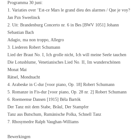
Programma 30 juni:
1. Variaties over ‘Est-ce Mars le grand dieu des alarmes / Que je voy?
Jan Pzn Sweelinck
2. Uit: Brandenburg Concerto nr. 6 in Bes [BWV 1051] Johann
Sebastian Bach
Adagio, ma non troppo, Allegro
3. Liederen Robert Schumann
Lied der Braut No. I, Ich grolle nicht, Ich will meine Seele tauchen
Die Lotusblume, Venetianisches Lied No. II, Im wunderschönen
Monat Mai
Rätsel, Mondnacht
4. Arabeske in C-dur [voor piano, Op. 18] Robert Schumann
5. Romanze in Fis-dur [voor piano, Op. 28 nr. 2] Robert Schumann
6. Roemeense Dansen [1915] Béla Bartók
Der Tanz mit dem Stabe, Brâul, Der Stampfer
Tanz aus Butschum, Rumänische Polka, Schnell Tanz
7. Rhosymedre Ralph Vaughan-Williams
Bewerkingen