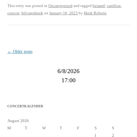
This entry was posted in
Uncategorized
and tagged
beiaard
,
carrilion
,
concert
,
hilvarenbeek
on
January 16, 2023
by
Henk Roberts
.
Post
←
Older posts
navigation
6/8/2026
17:00
CONCERTKALENDER
August 2026
M
T
W
T
F
S
S
1
2