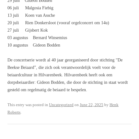
29 juni Gideon Bodden
06 juli Malgosia Fiebig
13 juli Koen van Assche
20 juli Rien Donkersloot (vooraf orgelconcert om 14u)
27 juli Gijsbert Kok
03 augustus Bernard Winsemius
10 augustus Gideon Bodden
De concertserie wordt al 40 jaar georganiseerd door stichting “De
Beekse Beiaard”, die zich ook verantwoordelijk voelt voor de
beiaardcultuur in Hilvarenbeek. Hilvarenbeek heeft ook een
dorpsbeiaardier: Gideon Bodden, die door de stichting in staat wordt
gesteld om regelmatig de beiaard te bespelen.
This entry was posted in
Uncategorized
on
June 22, 2025
by
Henk
Roberts
.