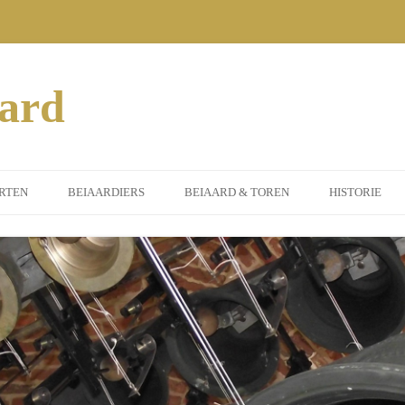
aard
RTEN
BEIAARDIERS
BEIAARD & TOREN
HISTORIE
MEEN
DORPSBEIAARDIER
INSTRUMENT
ERTEN 2014
GASTBEIAARDIERS
ST. PETRUS TOREN
SORS
ERTEN 2015
ILEUMJAAR)
ERTEN 2016