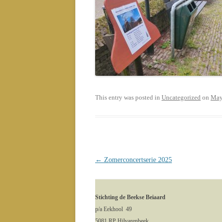
This entry was posted in
Uncategorized
on
May
Post
←
Zomerconcertserie 2025
navigation
Stichting de Beekse Beiaard
p/a Eekhool 49
5081 RP Hilvarenbeek