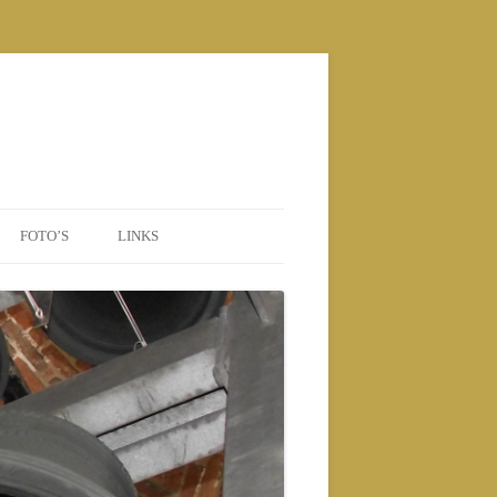
FOTO’S
LINKS
POSTERS
2010 NIEUWE BEIAARD
2010
2011
2012