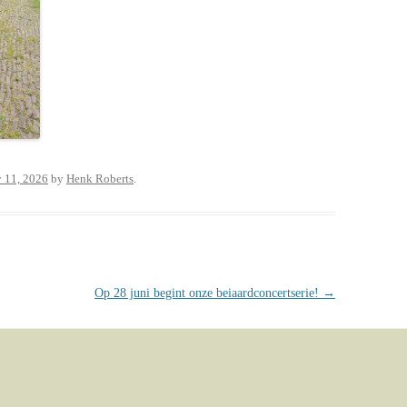
 11, 2026
by
Henk Roberts
.
Op 28 juni begint onze beiaardconcertserie!
→