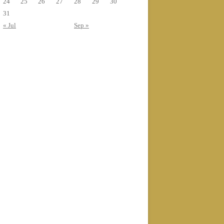
24
25
26
27
28
29
30
31
« Jul
Sep »