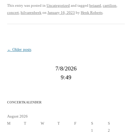
This entry was posted in
Uncategorized
and tagged
beiaard
,
carrilion
,
concert
,
hilvarenbeek
on
January 16, 2023
by
Henk Roberts
.
Post
←
Older posts
navigation
7/8/2026
9:49
CONCERTKALENDER
August 2026
M
T
W
T
F
S
S
1
2