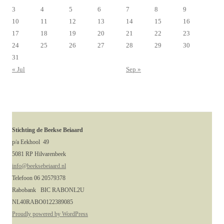
3
4
5
6
7
8
9
10
11
12
13
14
15
16
17
18
19
20
21
22
23
24
25
26
27
28
29
30
31
« Jul
Sep »
Stichting de Beekse Beiaard
p/a Eekhool 49
5081 RP Hilvarenbeek
info@beeksebeiaard.nl
Telefoon 06 20579378
Rabobank BIC RABONL2U
NL40RABO0122389085
Proudly powered by WordPress