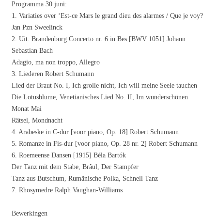
Programma 30 juni:
1. Variaties over ‘Est-ce Mars le grand dieu des alarmes / Que je voy?
Jan Pzn Sweelinck
2. Uit: Brandenburg Concerto nr. 6 in Bes [BWV 1051] Johann
Sebastian Bach
Adagio, ma non troppo, Allegro
3. Liederen Robert Schumann
Lied der Braut No. I, Ich grolle nicht, Ich will meine Seele tauchen
Die Lotusblume, Venetianisches Lied No. II, Im wunderschönen
Monat Mai
Rätsel, Mondnacht
4. Arabeske in C-dur [voor piano, Op. 18] Robert Schumann
5. Romanze in Fis-dur [voor piano, Op. 28 nr. 2] Robert Schumann
6. Roemeense Dansen [1915] Béla Bartók
Der Tanz mit dem Stabe, Brâul, Der Stampfer
Tanz aus Butschum, Rumänische Polka, Schnell Tanz
7. Rhosymedre Ralph Vaughan-Williams
Bewerkingen