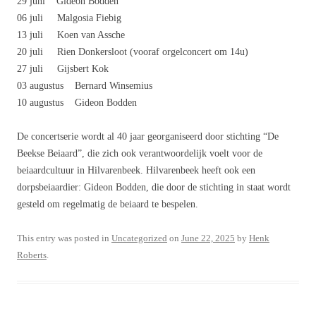
29 juni Gideon Bodden
06 juli Malgosia Fiebig
13 juli Koen van Assche
20 juli Rien Donkersloot (vooraf orgelconcert om 14u)
27 juli Gijsbert Kok
03 augustus Bernard Winsemius
10 augustus Gideon Bodden
De concertserie wordt al 40 jaar georganiseerd door stichting “De
Beekse Beiaard”, die zich ook verantwoordelijk voelt voor de
beiaardcultuur in Hilvarenbeek. Hilvarenbeek heeft ook een
dorpsbeiaardier: Gideon Bodden, die door de stichting in staat wordt
gesteld om regelmatig de beiaard te bespelen.
This entry was posted in
Uncategorized
on
June 22, 2025
by
Henk
Roberts
.