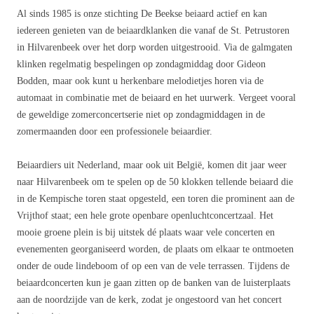
Al sinds 1985 is onze stichting De Beekse beiaard actief en kan
iedereen genieten van de beiaardklanken die vanaf de St. Petrustoren
in Hilvarenbeek over het dorp worden uitgestrooid. Via de galmgaten
klinken regelmatig bespelingen op zondagmiddag door Gideon
Bodden, maar ook kunt u herkenbare melodietjes horen via de
automaat in combinatie met de beiaard en het uurwerk. Vergeet vooral
de geweldige zomerconcertserie niet op zondagmiddagen in de
zomermaanden door een professionele beiaardier.
Beiaardiers uit Nederland, maar ook uit België, komen dit jaar weer
naar Hilvarenbeek om te spelen op de 50 klokken tellende beiaard die
in de Kempische toren staat opgesteld, een toren die prominent aan de
Vrijthof staat; een hele grote openbare openluchtconcertzaal. Het
mooie groene plein is bij uitstek dé plaats waar vele concerten en
evenementen georganiseerd worden, de plaats om elkaar te ontmoeten
onder de oude lindeboom of op een van de vele terrassen. Tijdens de
beiaardconcerten kun je gaan zitten op de banken van de luisterplaats
aan de noordzijde van de kerk, zodat je ongestoord van het concert