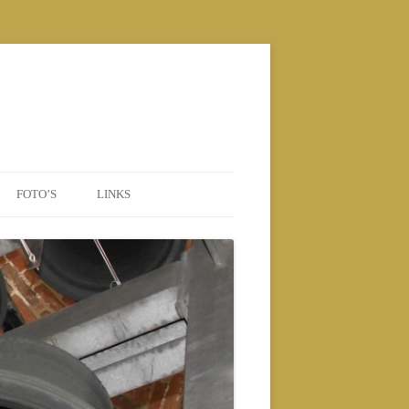
FOTO’S
LINKS
POSTERS
2010 NIEUWE BEIAARD
2010
2011
2012