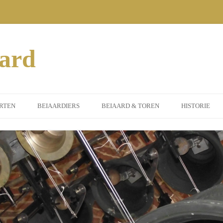
aard
RTEN
BEIAARDIERS
BEIAARD & TOREN
HISTORIE
MEEN
DORPSBEIAARDIER
INSTRUMENT
ERTEN 2014
GASTBEIAARDIERS
ST. PETRUS TOREN
SORS
ERTEN 2015
ILEUMJAAR)
ERTEN 2016