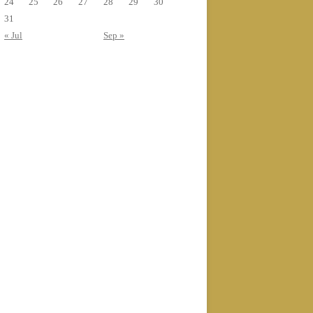
24
25
26
27
28
29
30
31
« Jul
Sep »