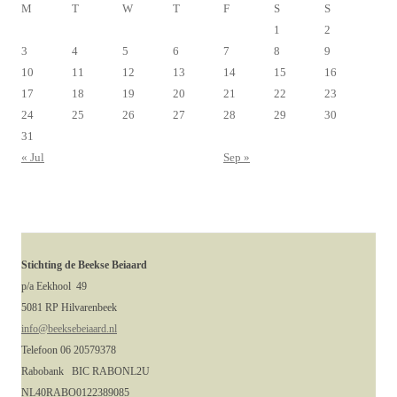
M
T
W
T
F
S
S
1
2
3
4
5
6
7
8
9
10
11
12
13
14
15
16
17
18
19
20
21
22
23
24
25
26
27
28
29
30
31
« Jul
Sep »
Stichting de Beekse Beiaard
p/a Eekhool 49
5081 RP Hilvarenbeek
info@beeksebeiaard.nl
Telefoon 06 20579378
Rabobank BIC RABONL2U
NL40RABO0122389085