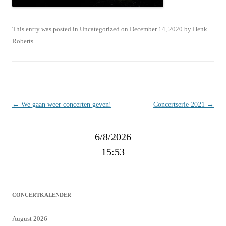
This entry was posted in
Uncategorized
on
December 14, 2020
by
Henk
Roberts
.
Post
←
We gaan weer concerten geven!
Concertserie 2021
→
navigation
6/8/2026
15:53
CONCERTKALENDER
August 2026