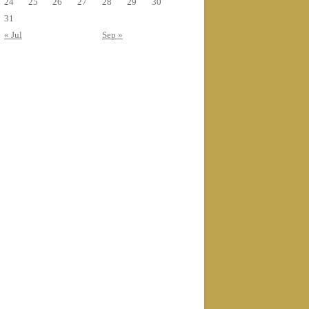
24
25
26
27
28
29
30
31
« Jul
Sep »