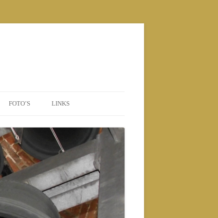
FOTO’S
LINKS
POSTERS
2010 NIEUWE BEIAARD
2010
2011
2012