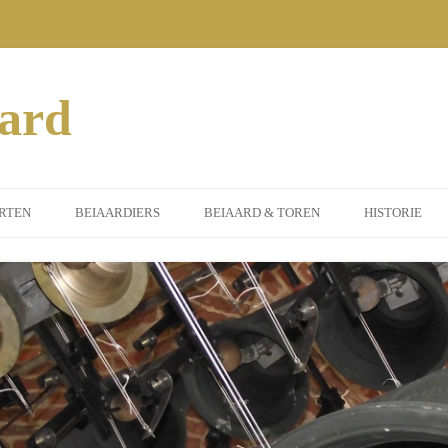
aard
RTEN
BEIAARDIERS
BEIAARD & TOREN
HISTORIE
MEEN
DORPSBEIAARDIER
INSTRUMENT
ERTEN 2014
GASTBEIAARDIERS
ST. PETRUS TOREN
SORS
ERTEN 2015
ILEUMJAAR)
ERTEN 2016