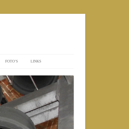
FOTO’S
LINKS
POSTERS
2010 NIEUWE BEIAARD
2010
2011
2012