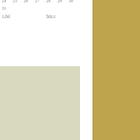
24
25
26
27
28
29
30
31
« Jul
Sep »