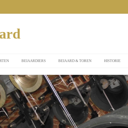
aard
RTEN
BEIAARDIERS
BEIAARD & TOREN
HISTORIE
MEEN
DORPSBEIAARDIER
INSTRUMENT
ERTEN 2014
GASTBEIAARDIERS
ST. PETRUS TOREN
SORS
ERTEN 2015
ILEUMJAAR)
ERTEN 2016