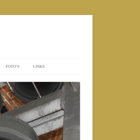
FOTO’S
LINKS
POSTERS
2010 NIEUWE BEIAARD
2010
2011
2012