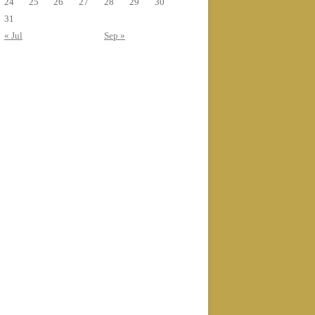
24
25
26
27
28
29
30
31
« Jul
Sep »