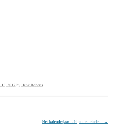
e 13, 2017
by
Henk Roberts
.
Het kalenderjaar is bijna ten einde…
→