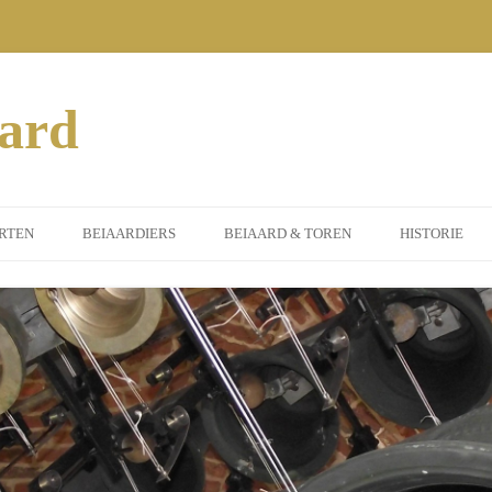
aard
RTEN
BEIAARDIERS
BEIAARD & TOREN
HISTORIE
MEEN
DORPSBEIAARDIER
INSTRUMENT
ERTEN 2014
GASTBEIAARDIERS
ST. PETRUS TOREN
SORS
ERTEN 2015
ILEUMJAAR)
ERTEN 2016