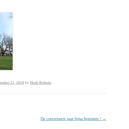
ember 21, 2016
by
Henk Roberts
.
De concertserie gaat bijna beginnen !
→