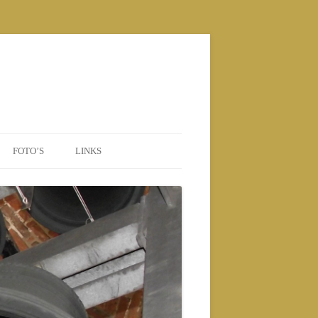
FOTO’S
LINKS
POSTERS
2010 NIEUWE BEIAARD
2010
2011
2012