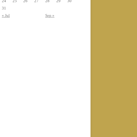
24
25
26
27
28
29
30
31
« Jul
Sep »