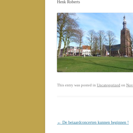
Henk Roberts
This entry was posted in
Uncategorized
on
Nov
Post
←
De beiaardconcerten kunnen beginnen !
navigation