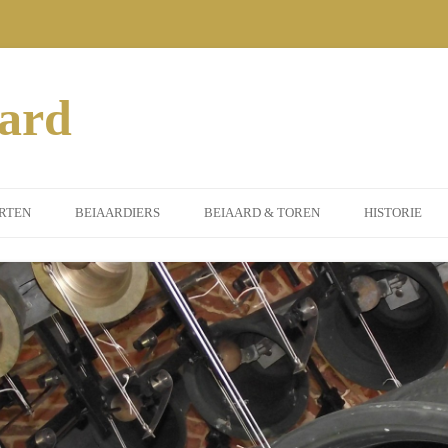
aard
RTEN
BEIAARDIERS
BEIAARD & TOREN
HISTORIE
MEEN
DORPSBEIAARDIER
INSTRUMENT
ERTEN 2014
GASTBEIAARDIERS
ST. PETRUS TOREN
SORS
ERTEN 2015
ILEUMJAAR)
ERTEN 2016