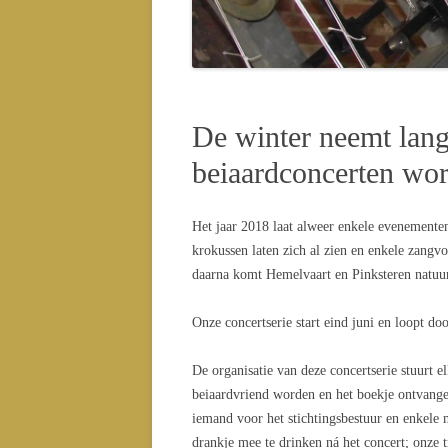
CONC
CONC
De winter neemt lang
beiaardconcerten wo
Het jaar 2018 laat alweer enkele evenementen
krokussen laten zich al zien en enkele zangvo
daarna komt Hemelvaart en Pinksteren natuur
Onze concertserie start eind juni en loopt d
De organisatie van deze concertserie stuurt 
beiaardvriend worden en het boekje ontvange
iemand voor het stichtingsbestuur en enkele 
drankje mee te drinken ná het concert; onze tr