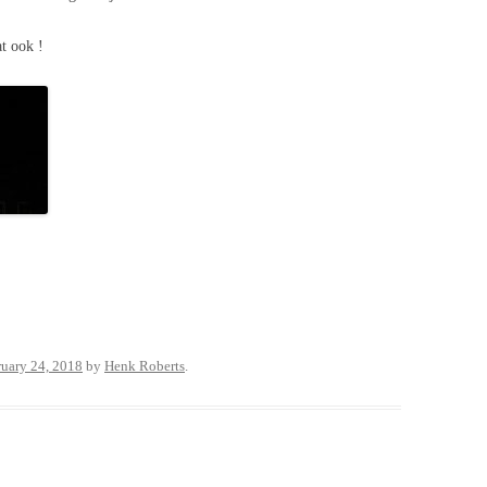
at ook !
ruary 24, 2018
by
Henk Roberts
.