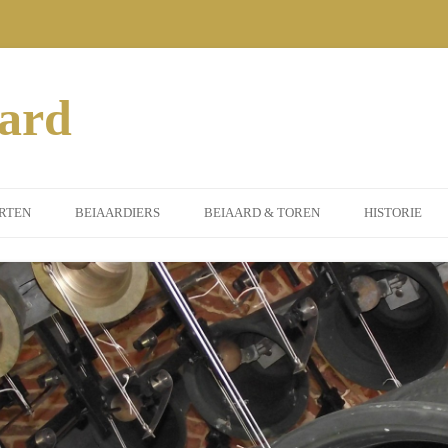
aard
RTEN
BEIAARDIERS
BEIAARD & TOREN
HISTORIE
MEEN
DORPSBEIAARDIER
INSTRUMENT
ERTEN 2014
GASTBEIAARDIERS
ST. PETRUS TOREN
SORS
ERTEN 2015
ILEUMJAAR)
ERTEN 2016