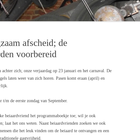
ERTEN 2017
ERTEN 2018
zaam afscheid; de
rden voorbereid
 achter zich; onze verjaardag op 23 januari en het carnaval. De
gels laten weer van zich horen. Pasen komt eraan (april) en
lijk.
oor t/m de eerste zondag van September.
elke beiaardvriend het programmaboekje toe; wil je ook
n; laat het ons weten. Naast beiaardvrienden zoeken we ook
mensen die het leuk vinden om de beiaard te ontvangen en een
aditionele gastvrijheid.