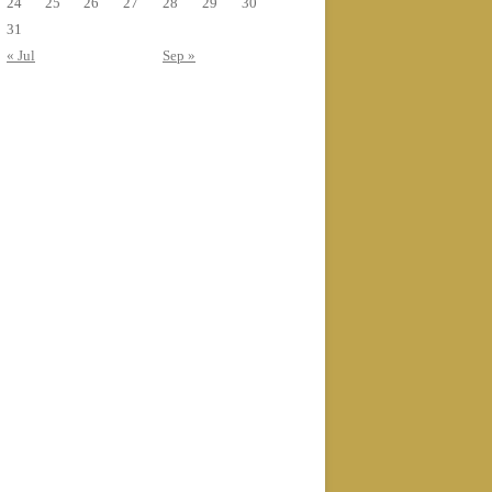
24
25
26
27
28
29
30
31
« Jul
Sep »