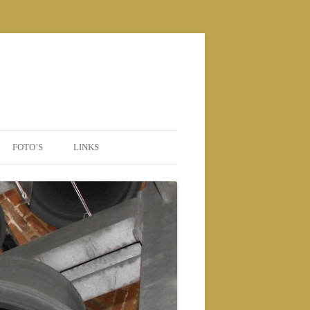
FOTO’S
LINKS
POSTERS
2010 NIEUWE BEIAARD
2010
2011
2012