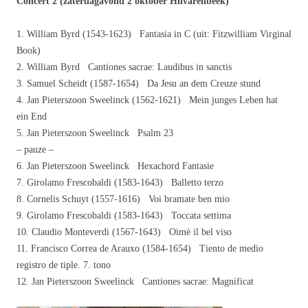
Concert 2 (zaterdagavond 2 oktober Hilvarenbeek)
1. William Byrd (1543-1623) Fantasia in C (uit: Fitzwilliam Virginal
Book)
2. William Byrd Cantiones sacrae: Laudibus in sanctis
3. Samuel Scheidt (1587-1654) Da Jesu an dem Creuze stund
4. Jan Pieterszoon Sweelinck (1562-1621) Mein junges Leben hat
ein End
5. Jan Pieterszoon Sweelinck Psalm 23
– pauze –
6. Jan Pieterszoon Sweelinck Hexachord Fantasie
7. Girolamo Frescobaldi (1583-1643) Balletto terzo
8. Cornelis Schuyt (1557-1616) Voi bramate ben mio
9. Girolamo Frescobaldi (1583-1643) Toccata settima
10. Claudio Monteverdi (1567-1643) Oimè il bel viso
11. Francisco Correa de Arauxo (1584-1654) Tiento de medio
registro de tiple. 7. tono
12. Jan Pieterszoon Sweelinck Cantiones sacrae: Magnificat