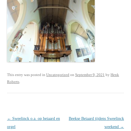
This entry was posted in
Uncategorized
on
September 9, 2021
by
Henk
Roberts
.
Post
←
Sweelinck o.a. op beiaard en
Beekse Beiaard tijdens Sweelinck
navigation
orgel
weekend
→